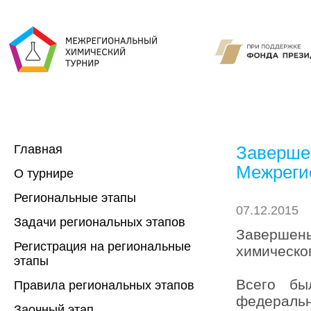
Главная
Завершен
Межрегио
О турнире
Региональные этапы
07.12.2015
Задачи региональных этапов
Завершен
Регистрация на региональные
химическо
этапы
Всего бы
Правила региональных этапов
федераль
Заочный этап