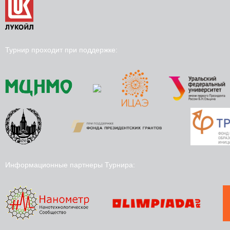
Турнир проходит при поддержке:
Информационные партнеры Турнира: